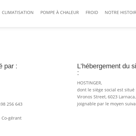
CLIMATISATION
POMPE À CHALEUR
FROID
NOTRE HISTOI
é par :
L’hébergement du si
:
HOSTINGER,
dont le siège social est si
Vironos Street, 6023 Larnaca,
joignable par le moyen suiva
498 256 643
 Co-gérant