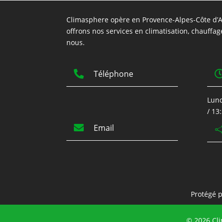
Climasphere opère en Provence-Alpes-Côte d’Az
offrons nos services en climatisation, chauffag
nous.

Téléphone
Lund
/ 13

Email
Protégé 
© 2026 Cli