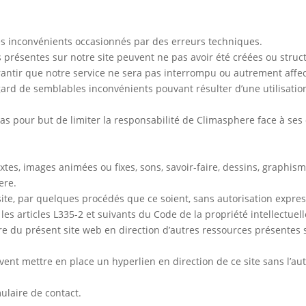
es inconvénients occasionnés par des erreurs techniques.
présentes sur notre site peuvent ne pas avoir été créées ou struc
antir que notre service ne sera pas interrompu ou autrement affec
ard de semblables inconvénients pouvant résulter d’une utilisation 
as pour but de limiter la responsabilité de Climasphere face à ses 
 textes, images animées ou fixes, sons, savoir-faire, dessins, graph
ere.
site, par quelques procédés que ce soient, sans autorisation expres
es articles L335-2 et suivants du Code de la propriété intellectuell
re du présent site web en direction d’autres ressources présentes s
uvent mettre en place un hyperlien en direction de ce site sans l’au
ulaire de contact.