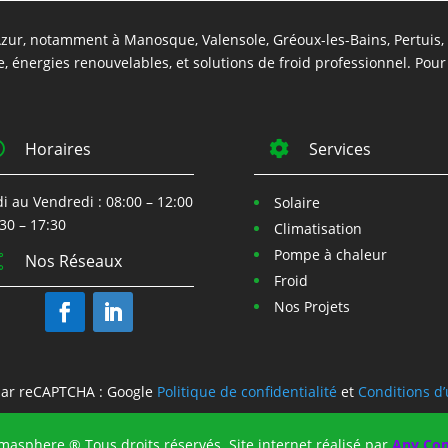
ur, notamment à Manosque, Valensole, Gréoux-les-Bains, Pertuis, A
e, énergies renouvelables, et solutions de froid professionnel. Pou

Horaires

Services
i au Vendredi : 08:00 – 12:00
Solaire
:30 – 17:30
Climatisation
Pompe à chaleur
Nos Réseaux

Froid
Nos Projets
par reCAPTCHA : Google
Politique de confidentialité
et
Conditions d’u
masphere ® Tous droits réservés,
Site internet réalisé par
Any Co