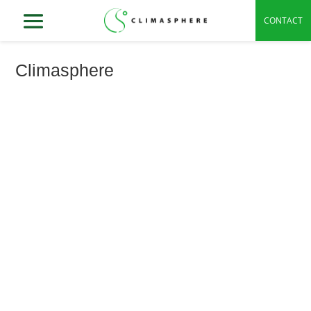
CONTACT
Climasphere
Vous cherchez une entreprise fiable pour
installer, entretenir ou dépanner des solutions
de panneaux solaires photovoltaïques,
climatisation, pompe...