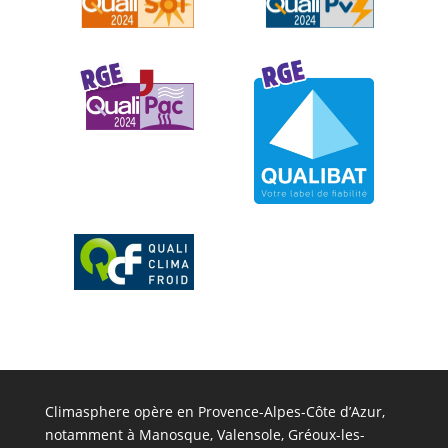
Climasphere opère en Provence-Alpes-Côte d’Azur,
notamment à Manosque, Valensole, Gréoux-les-